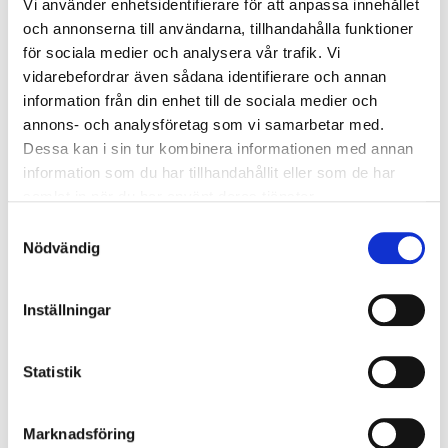
Vi använder enhetsidentifierare för att anpassa innehållet
och annonserna till användarna, tillhandahålla funktioner
för sociala medier och analysera vår trafik. Vi
vidarebefordrar även sådana identifierare och annan
information från din enhet till de sociala medier och
annons- och analysföretag som vi samarbetar med.
Watch video
Dessa kan i sin tur kombinera informationen med annan
information som du har tillhandahållit eller som de har
samlat in när du har använt deras tjänster.
Samtyckesval
Nödvändig
SCHINE Pill Box & SCHINE Pill Popper
Inställningar
The Schine Pill Box offers a new way to store / dispense
pills. The roller shutter opens and closes easily, without
Statistik
troublesome protruding parts.
Marknadsföring